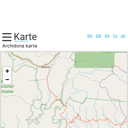
en
de
es
ru
uk
Archidona karte
Ecuador, Städte-Liste
+
−