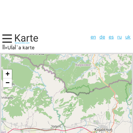
en
de
es
ru
uk
ÎÎ»UÏaÎ´a karte
Griechenland, Städte-Liste
+
−