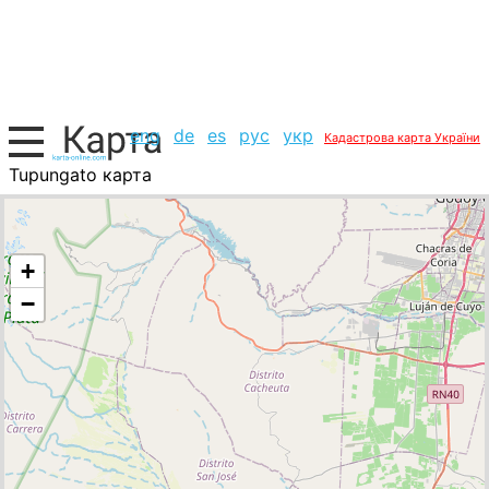
eng
de
es
рус
укр
Кадастрова карта України
Tupungato карта
Аргентина, список міст
+
−