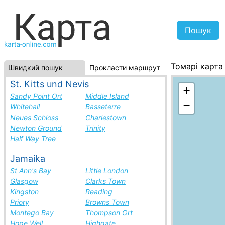
Томарі карта
Швидкий пошук
Прокласти маршрут
Росія, список
St. Kitts und Nevis
+
Sandy Point Ort
Middle Island
−
Whitehall
Basseterre
Neues Schloss
Charlestown
Newton Ground
Trinity
Half Way Tree
Jamaika
St Ann's Bay
Little London
Glasgow
Clarks Town
Kingston
Reading
Priory
Browns Town
Montego Bay
Thompson Ort
Hope Well
Highgate