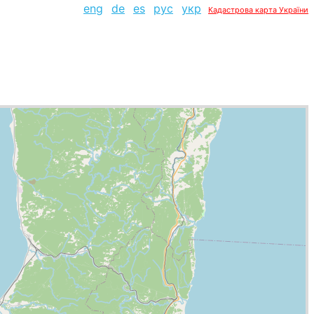
eng
de
es
рус
укр
Кадастрова карта України