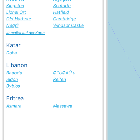
Kingston
Seaforth
Lionel Ort
Hatfield
Old Harbour
Cambridge
Negril
Windsor Castle
Jamaika auf der Karte
Katar
Doha
Libanon
Baabda
Ø¨ÙØ±Ù u
Sidon
Reifen
Byblos
Eritrea
Asmara
Massawa