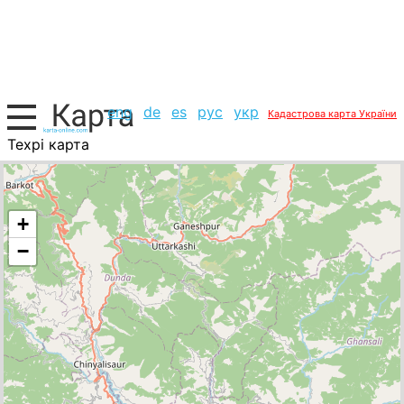
eng
de
es
рус
укр
Кадастрова карта України
Техрі карта
Індія, список міст
+
−