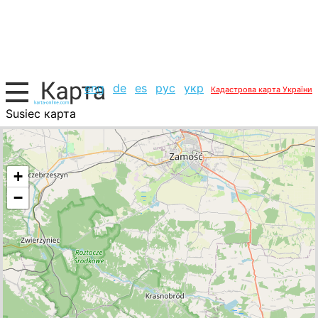
eng
de
es
рус
укр
Кадастрова карта України
Susiec карта
Польща, список міст
+
−