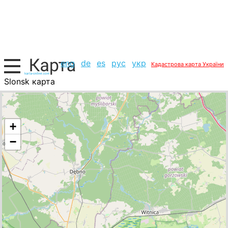
eng
de
es
рус
укр
Кадастрова карта України
Slonsk карта
Польща, список міст
+
−