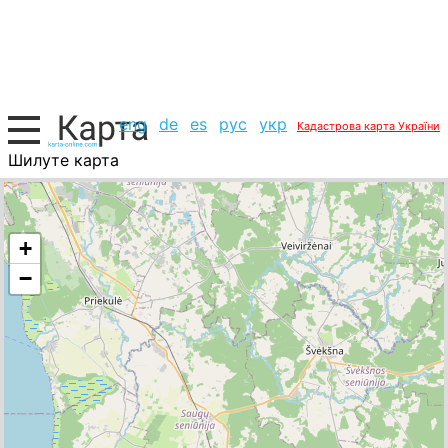
eng
de
es
рус
укр
Кадастрова карта України
Шилуте карта
Литва, список міст
+
−