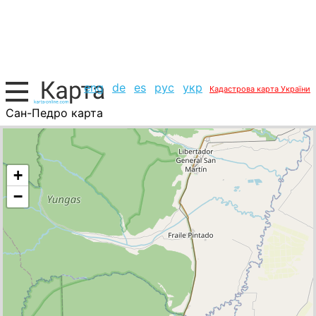
eng
de
es
рус
укр
Кадастрова карта України
Сан-Педро карта
Аргентина, список міст
+
−