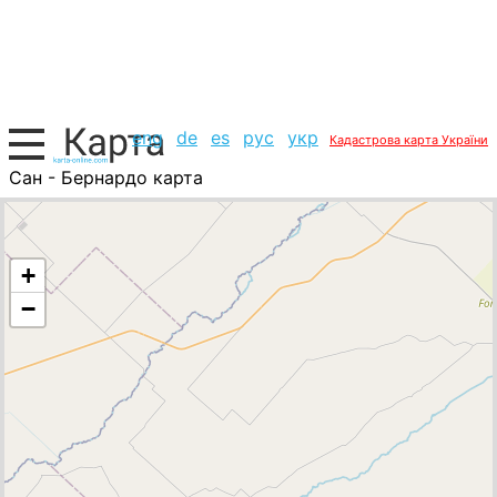
eng
de
es
рус
укр
Кадастрова карта України
Сан - Бернардо карта
Аргентина, список міст
+
−