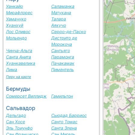
Уанкайо
Саламанка
Мирафлорес
Матукана
Уамачуко
Талара
Хуанхуй
Аякучо
Лос Оливос
Серро-де-Паско
Мольендо
Дистрито де
Морокоча
Чинча-Альта
Сантьяго
Санта Анита
Парамонга
Хуанкавелика
Пачакамак
Лима
Пиментель
Перу на карте
Бермуды
Сомерсет Виллидж
Гамильтон
Сальвадор
Дельгадо
Сьюдад Барриос
Сан Хосе
Санто Томас
Эль Триунфо
Санта Элена
Сан Франциско
Сан Мигель