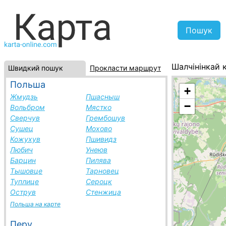
Шалчінінкай 
Швидкий пошук
Прокласти маршрут
Литва, списо
Польша
+
Жмудзь
Пшасныш
−
Вольбром
Мястко
Сверчув
Грембошув
Сушец
Мохово
Кожухув
Пшивидз
Любич
Унеюв
Барцин
Пилява
Тышовце
Тарновец
Туплице
Сероцк
Острув
Стенжица
Польша на карте
Перу