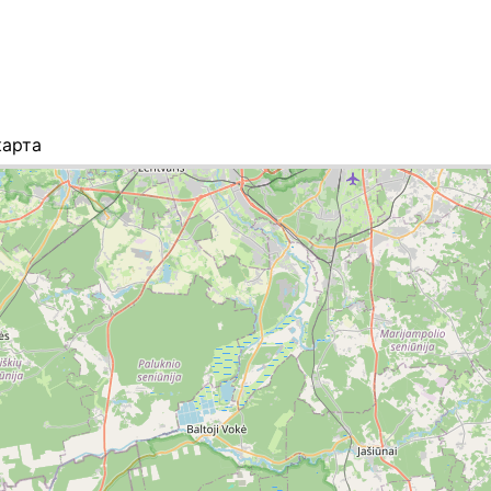
карта
к міст