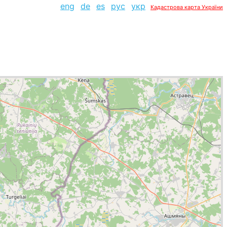
eng
de
es
рус
укр
Кадастрова карта України