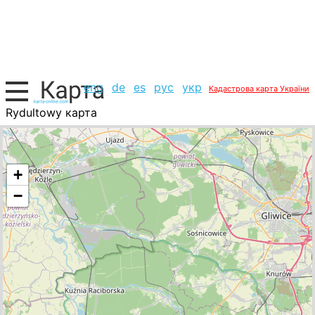
eng
de
es
рус
укр
Кадастрова карта України
Rydultowy карта
Польща, список міст
+
−