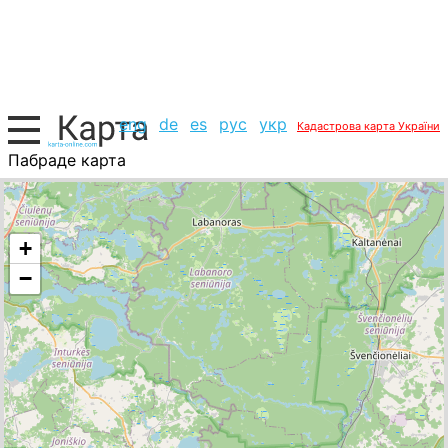
eng
de
es
рус
укр
Кадастрова карта України
Пабраде карта
Литва, список міст
+
−