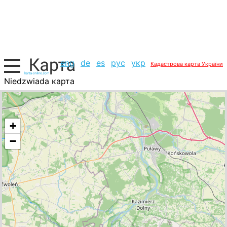
eng
de
es
рус
укр
Кадастрова карта України
Niedzwiada карта
Польща, список міст
+
−