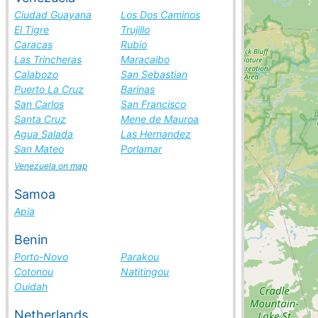
Ciudad Guayana
Los Dos Caminos
El Tigre
Trujillo
Caracas
Rubio
Las Trincheras
Maracaibo
Calabozo
San Sebastian
Puerto La Cruz
Barinas
San Carlos
San Francisco
Santa Cruz
Mene de Mauroa
Agua Salada
Las Hernandez
San Mateo
Porlamar
Venezuela on map
Samoa
Apia
Benin
Porto-Novo
Parakou
Cotonou
Natitingou
Ouidah
Netherlands