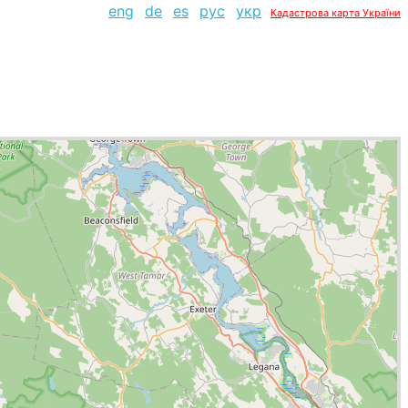
eng
de
es
рус
укр
Кадастрова карта України