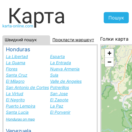
Голки карта
Швидкий пошук
Прокласти маршрут
Австралія, с
Honduras
+
La Libertad
Esparta
−
La Guama
La Entrada
Flores
Nueva Armenia
Santa Cruz
Sula
El Milagro
Valle de Angeles
San Antonio de Cortes
Potrerillos
La Virtud
San Jose
El Negrito
El Zapote
Puerto Lempira
La Paz
Santa Lucia
El Porvenir
Honduras on map
Venezuela