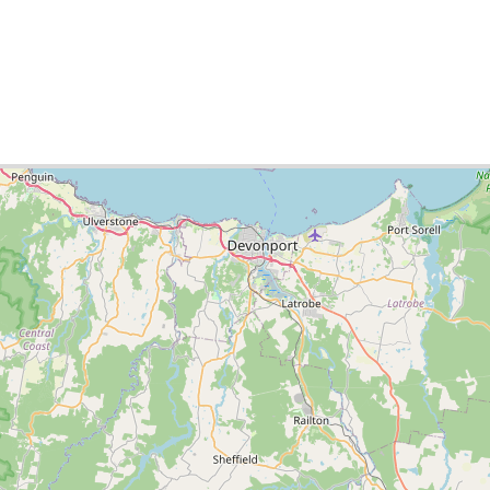
писок міст