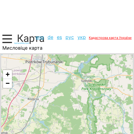
eng
de
es
рус
укр
Кадастрова карта України
Мисловіце карта
Польща, список міст
+
−