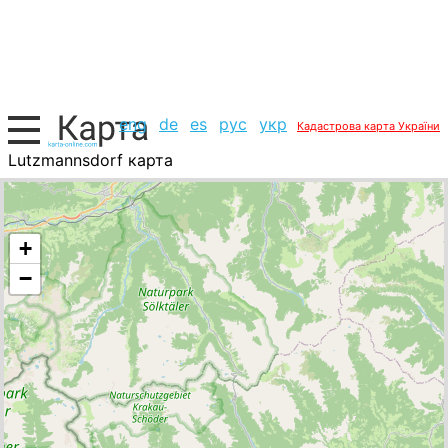
eng
de
es
рус
укр
Кадастрова карта України
Lutzmannsdorf карта
Австрія, список міст
+
−