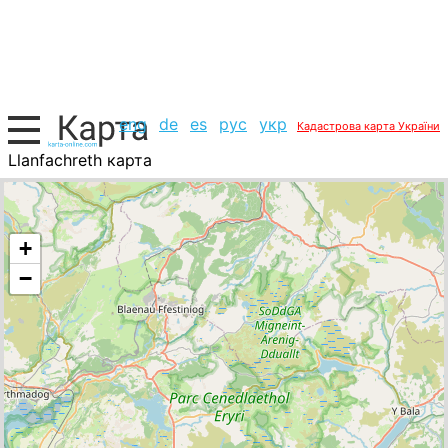
eng
de
es
рус
укр
Кадастрова карта України
Llanfachreth карта
Великобританія, список міст
+
−