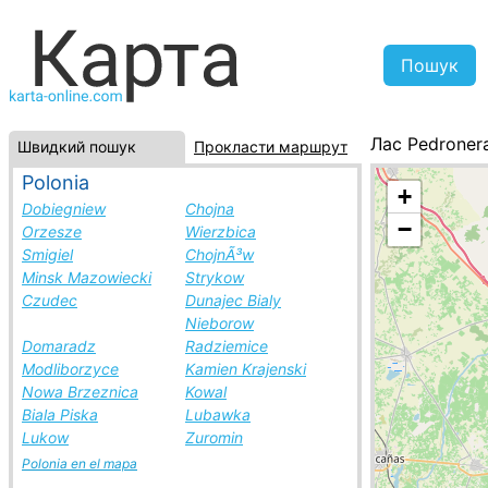
Лас Pedroner
Швидкий пошук
Прокласти маршрут
Іспанія, спис
Polonia
+
Dobiegniew
Chojna
−
Orzesze
Wierzbica
Smigiel
ChojnÃ³w
Minsk Mazowiecki
Strykow
Czudec
Dunajec Bialy
Nieborow
Domaradz
Radziemice
Modliborzyce
Kamien Krajenski
Nowa Brzeznica
Kowal
Biala Piska
Lubawka
Lukow
Zuromin
Polonia en el mapa