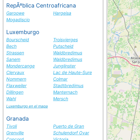
RepÃºblica Centroafricana
Garoowe
Hargeisa
Mogadiscio
Luxemburgo
Bourscheid
Troisvierges
Bech
Putscheid
Strassen
Waldbredimus
Sanem
Waldbredimus
Mondercange
Junglinster
Clervaux
Lac de Haute-Sure
Nommern
Colmar
Flaxweiler
Stadtbredimus
Dillingen
Manternach
Wahl
Mersch
Luxemburgo en el mapa
Granada
Tivoli
Puerto de Gran
Grenville
Schulendorf Ovar
Concord
Victoria