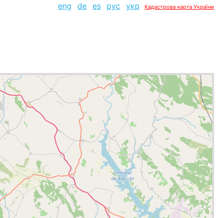
eng
de
es
рус
укр
Кадастрова карта України