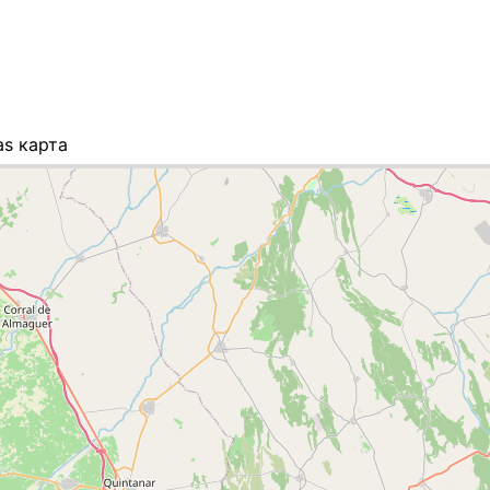
as карта
ок міст