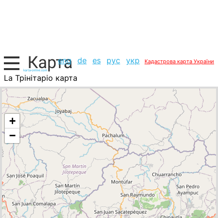
eng
de
es
рус
укр
Кадастрова карта України
La Трінітаріо карта
Гватемала, список міст
+
−