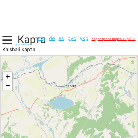
eng
de
es
рус
укр
Кадастрова карта України
Kalshali карта
Росія, список міст
+
−