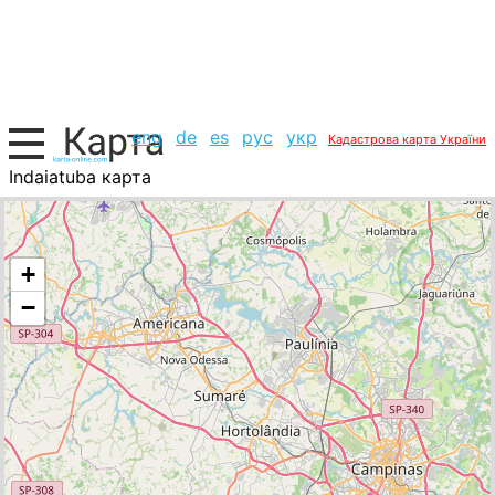
eng
de
es
рус
укр
Кадастрова карта України
Indaiatuba карта
Бразилія, список міст
+
−