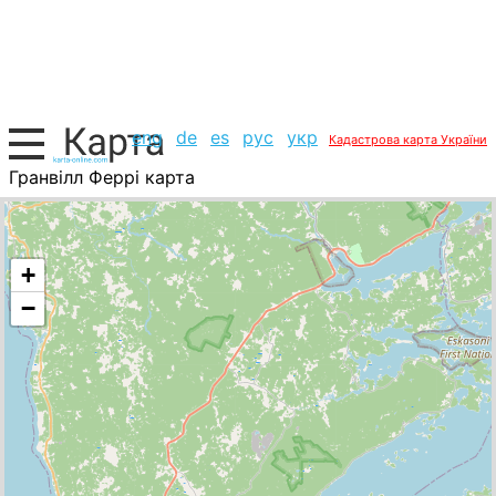
eng
de
es
рус
укр
Кадастрова карта України
Гранвілл Феррі карта
Канада, список міст
+
−