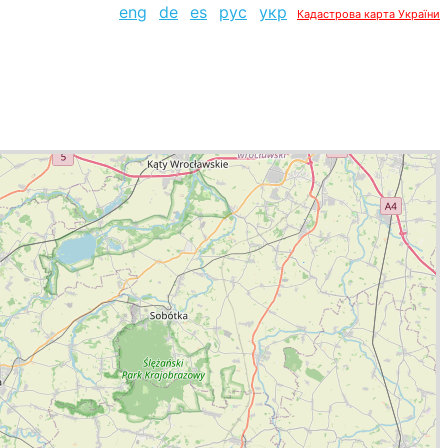
eng
de
es
рус
укр
Кадастрова карта України