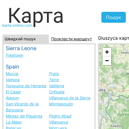
Gluszyca кар
Швидкий пошук
Прокласти маршрут
Польща, спис
Sierra Leone
+
Freetown
−
Spain
Murcia
Prats
Valnera
Terre
Yunquera de Henares
Valtierra
El Casar
Orihuela
Alagon
Villanueva de la Sierra
San Vicente de la
Monteagudo
Barquera
Magaz de Pisuerga
Pedro Abad
La Maso
Villanueva
Balsicas
Morcuera