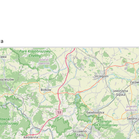
та
ок міст