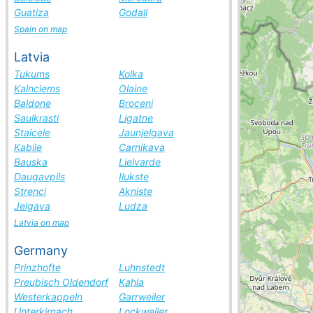
Guatiza
Godall
Spain on map
Latvia
Tukums
Kolka
Kalnciems
Olaine
Baldone
Broceni
Saulkrasti
Ligatne
Staicele
Jaunjelgava
Kabile
Carnikava
Bauska
Lielvarde
Daugavpils
Ilukste
Strenci
Akniste
Jelgava
Ludza
Latvia on map
Germany
Prinzhofte
Luhnstedt
Preubisch Oldendorf
Kahla
Westerkappeln
Garrweiler
Unterkirnach
Lockweiler