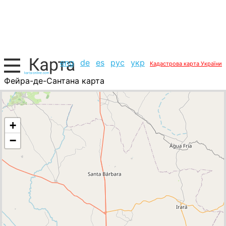
eng
de
es
рус
укр
Кадастрова карта України
Фейра-де-Сантана карта
Бразилія, список міст
+
−