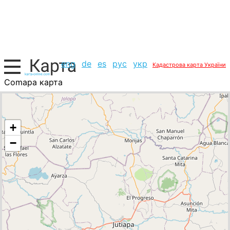
eng
de
es
рус
укр
Кадастрова карта України
Comapa карта
Гватемала, список міст
+
−