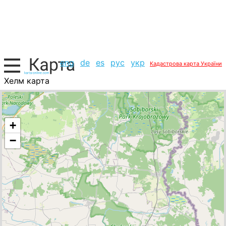
eng
de
es
рус
укр
Кадастрова карта України
Хелм карта
Польща, список міст
+
−