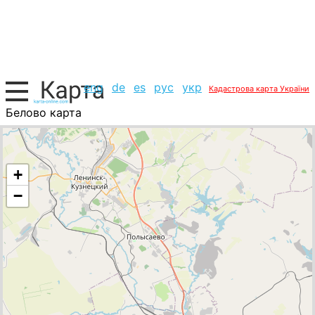
eng
de
es
рус
укр
Кадастрова карта України
Белово карта
Росія, список міст
+
−