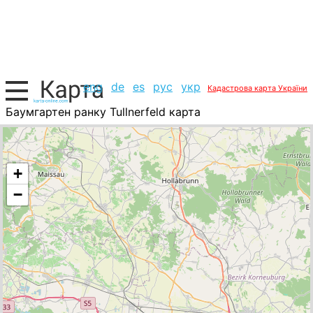
eng
de
es
рус
укр
Кадастрова карта України
Баумгартен ранку Tullnerfeld карта
Австрія, список міст
+
−