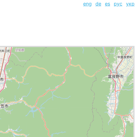
eng
de
es
рус
укр