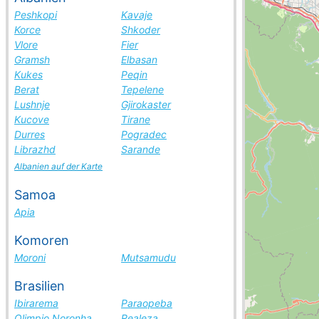
Peshkopi
Kavaje
Korce
Shkoder
Vlore
Fier
Gramsh
Elbasan
Kukes
Peqin
Berat
Tepelene
Lushnje
Gjirokaster
Kucove
Tirane
Durres
Pogradec
Librazhd
Sarande
Albanien auf der Karte
Samoa
Apia
Komoren
Moroni
Mutsamudu
Brasilien
Ibirarema
Paraopeba
Olimpio Noronha
Realeza