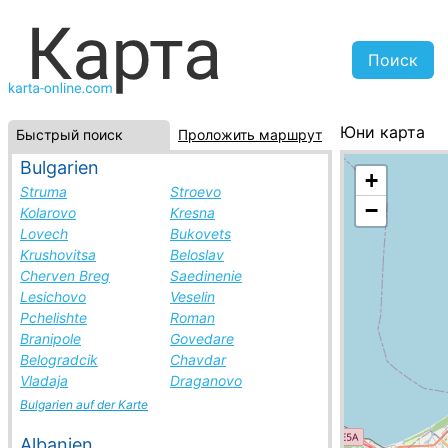
Юни карта
Быстрый поиск
Проложить маршрут
Япония, спис
Bulgarien
+
Struma
Stroevo
−
Kolarovo
Kresna
Lovech
Bukovets
Krushovitsa
Beloslav
Cherven Breg
Saedinenie
Lesichovo
Veselin
Pchelishte
Roman
Branipole
Govedare
Belogradcik
Chavdar
Vladaja
Draganovo
Bulgarien auf der Karte
Albanien