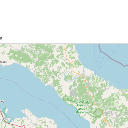
а
ок городов