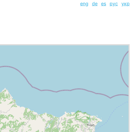
eng
de
es
рус
укр