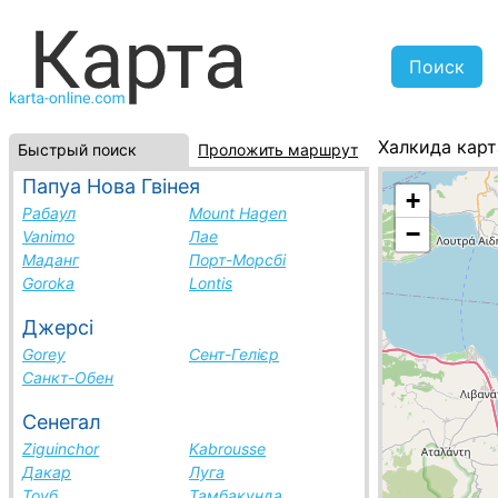
Халкида карт
Быстрый поиск
Проложить маршрут
Греция, спис
Папуа Нова Гвінея
+
Рабаул
Mount Hagen
−
Vanimo
Лае
Маданг
Порт-Морсбі
Goroka
Lontis
Джерсі
Gorey
Сент-Гелієр
Санкт-Обен
Сенегал
Ziguinchor
Kabrousse
Дакар
Луга
Тоуб
Тамбакунда