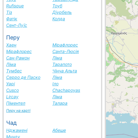
Rufisque
Тоуб
Тіз
Діурбель
Фатік
Колда
Сент-Луїс
Перу
Хаен
Мірафлорес
Мірафлорес
Санта-Люсія
Сан-Рамон
Ліма
Ліма
Тарапото
Тумбес
Чінча Альта
Серро де Паско
Ліма
Уарі
Іло
Cusco
Chachapoyas
Lircay
Ліма
Піментел
Талара
Перу на карті
Чад
Нджамені
Абеше
Мунду