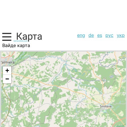
eng
de
es
рус
укр
Вайде карта
Латвия, список городов
+
−