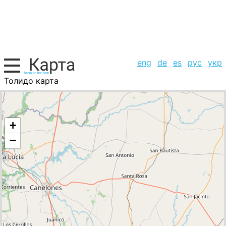
eng
de
es
рус
укр
Толидо карта
Уругвай, список городов
+
−