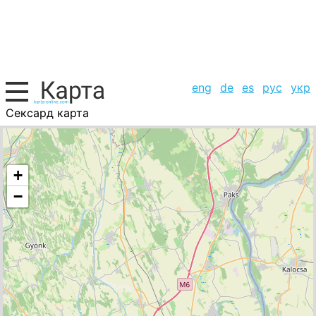
eng
de
es
рус
укр
Сексард карта
Венгрия, список городов
+
−