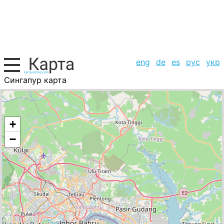
eng
de
es
рус
укр
Сингапур карта
Сингапур, список городов
+
−