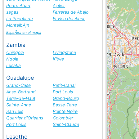
Pedro Abad
Ajalvir
sagas
Ferreras de Abajo
La Puebla de
El Viso del Alcor
MontalbÃ¡n
EspaÃ±a en el mapa
Zambia
Chingola
Livingstone
Ndola
Kitwe
Lusaka
Guadalupe
Grand-Case
Petit-Canal
Anse-Bertrand
Port Louis
Terre-de-Haut
Grand-Bourg
Sainte-Anne
Basse-Terre
San Luis
Pointe Noire
Quartier d'Orleans
Colombier
Port Louis
Saint-Claude
Lesotho