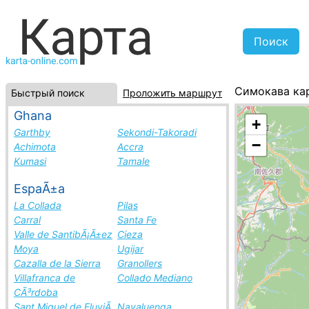
Симокава ка
Быстрый поиск
Проложить маршрут
Япония, спис
Ghana
+
Garthby
Sekondi-Takoradi
−
Achimota
Accra
Kumasi
Tamale
EspaÃ±a
La Collada
Pilas
Carral
Santa Fe
Valle de SantibÃ¡Ã±ez
Cieza
Moya
Ugijar
Cazalla de la Sierra
Granollers
Villafranca de
Collado Mediano
CÃ³rdoba
Sant Miquel de FluviÃ
Navaluenga