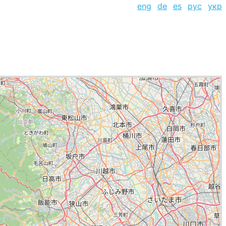
eng
de
es
рус
укр