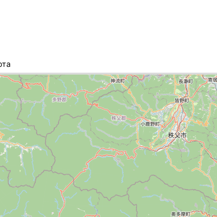
рта
ок городов