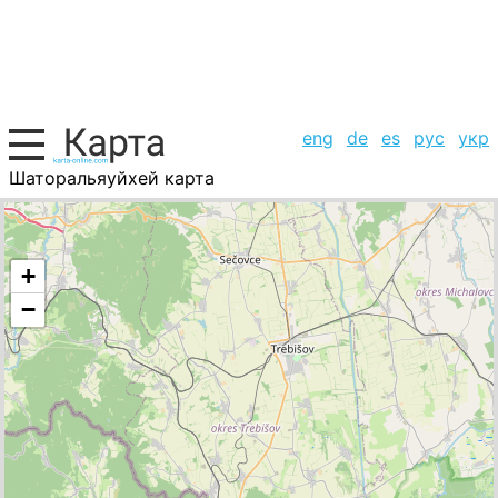
eng
de
es
рус
укр
Шаторальяуйхей карта
Венгрия, список городов
+
−