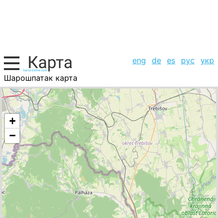
eng
de
es
рус
укр
Шарошпатак карта
Венгрия, список городов
+
−