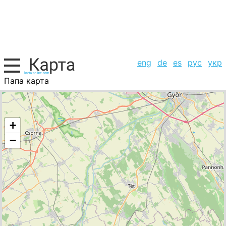
eng
de
es
рус
укр
Папа карта
Венгрия, список городов
+
−