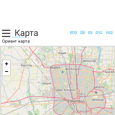
eng
de
es
рус
укр
Ориент карта
США, список городов
+
−