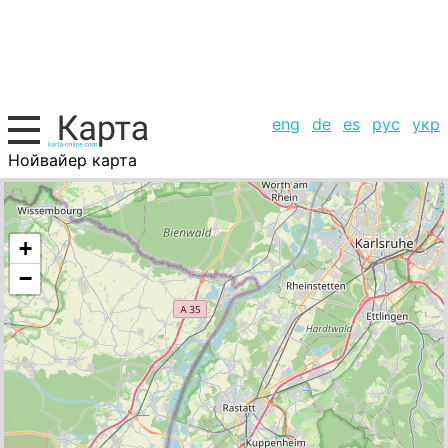
eng
de
es
рус
укр
Нойвайер карта
Германия, список городов
+
−