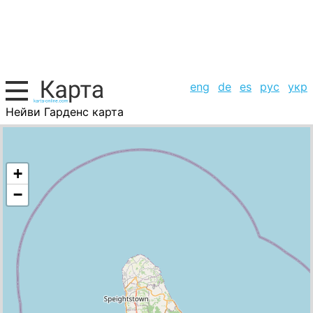
eng
de
es
рус
укр
Нейви Гарденс карта
Барбадос, список городов
+
−