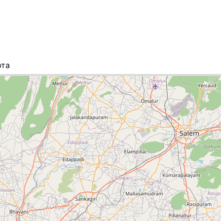
рта
к городов