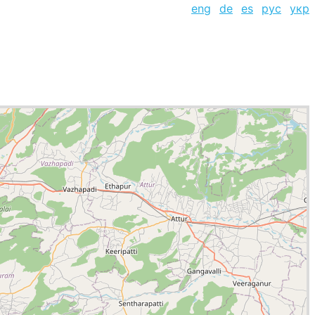
eng
de
es
рус
укр