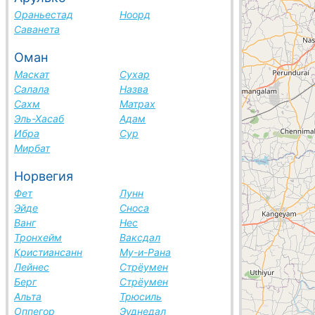
Ораньестад
Ноорд
Саванета
Оман
Маскат
Сухар
Салала
Назва
Сахм
Матрах
Эль-Хасаб
Адам
Ибра
Сур
Мирбат
Норвегия
Фет
Лунн
Эйде
Сноса
Ванг
Нес
Тронхейм
Ваксдал
Кристиансанн
Му-и-Рана
Лейнес
Стрёумен
Берг
Стрёумен
Альта
Трюсиль
Оппегор
Эуднедал