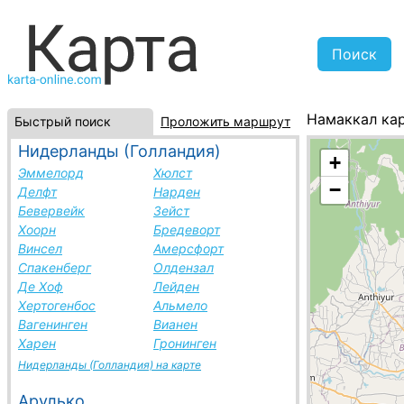
Намаккал ка
Быстрый поиск
Проложить маршрут
Индия, списо
Нидерланды (Голландия)
+
Эммелорд
Хюлст
−
Делфт
Нарден
Бевервейк
Зейст
Хоорн
Бредеворт
Винсел
Амерсфорт
Спакенберг
Олдензал
Де Хоф
Лейден
Хертогенбос
Альмело
Вагенинген
Вианен
Харен
Гронинген
Нидерланды (Голландия) на карте
Арулько