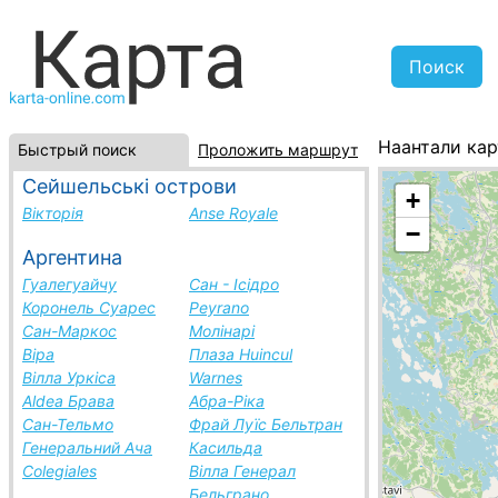
Наантали кар
Быстрый поиск
Проложить маршрут
Финляндия, с
Сейшельські острови
+
Вікторія
Anse Royale
−
Аргентина
Гуалегуайчу
Сан - Ісідро
Коронель Суарес
Peyrano
Сан-Маркос
Молінарі
Віра
Плаза Huincul
Вілла Уркіса
Warnes
Aldea Брава
Абра-Ріка
Сан-Тельмо
Фрай Луїс Бельтран
Генеральний Ача
Касильда
Colegiales
Вілла Генерал
Бельграно