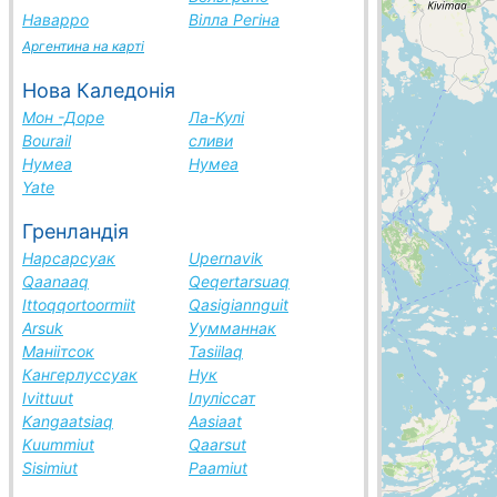
Наварро
Вілла Регіна
Аргентина на карті
Нова Каледонія
Мон -Доре
Ла-Кулі
Bourail
сливи
Нумеа
Нумеа
Yate
Гренландія
Нарсарсуак
Upernavik
Qaanaaq
Qeqertarsuaq
Ittoqqortoormiit
Qasigiannguit
Arsuk
Уумманнак
Маніітсок
Tasiilaq
Кангерлуссуак
Нук
Ivittuut
Ілуліссат
Kangaatsiaq
Aasiaat
Kuummiut
Qaarsut
Sisimiut
Paamiut