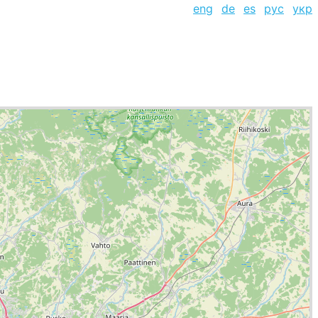
eng
de
es
рус
укр