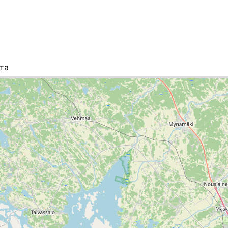
та
писок городов