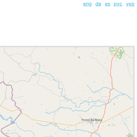
eng
de
es
рус
укр