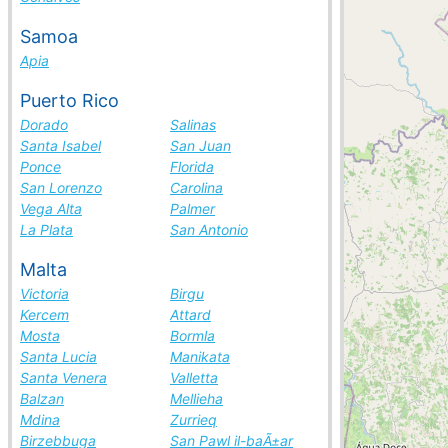
Samoa
Apia
Puerto Rico
Dorado
Salinas
Santa Isabel
San Juan
Ponce
Florida
San Lorenzo
Carolina
Vega Alta
Palmer
La Plata
San Antonio
Malta
Victoria
Birgu
Kercem
Attard
Mosta
Bormla
Santa Lucia
Manikata
Santa Venera
Valletta
Balzan
Mellieha
Mdina
Zurrieq
Birzebbuga
San Pawl il-baÃ±ar