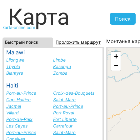
Монтанья ка
Быстрый поиск
Проложить маршрут
Бразилия, сп
Malawi
+
Lilongwe
Limbe
−
Thyolo
Kasungu
Blantyre
Zomba
Haiti
Port-au-Prince
Croix-des-Bouquets
Cap-Haitien
Saint-Marc
Jacmel
Port-au-Prince
Villard
Port Royal
Port-de-Paix
Fort Liberte
Les Cayes
Carrefour
Port-au-Prince
Saint-Marc
Gonaives