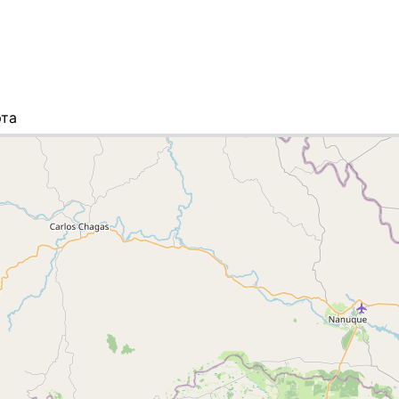
рта
исок городов