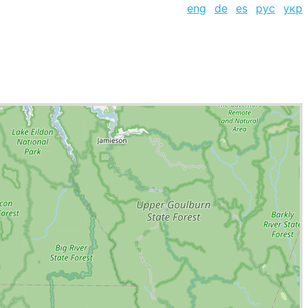
eng
de
es
рус
укр