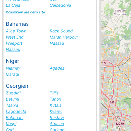
La Ceja
Caicedonia
Kolumbien auf der Karte
Bahamas
Alice Town
Rock Sound
West End
Marsh Harbour
Freeport
Nassau
Nassau
Niger
Niamey
Agadez
Maradi
Georgien
Zugdidi
Tiflis
Batumi
Tsnori
Tsalka
Kutais
Lagodechi
Kvareli
Bakuriani
Rustavi
Kaspi
Abasha
Gori
Gurjaani