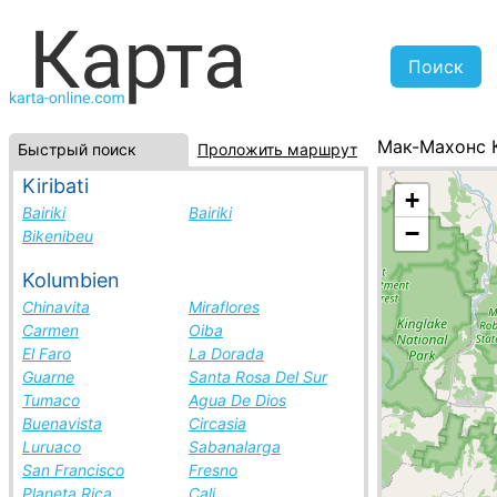
Мак-Махонс 
Быстрый поиск
Проложить маршрут
Австралия, с
Kiribati
+
Bairiki
Bairiki
−
Bikenibeu
Kolumbien
Chinavita
Miraflores
Carmen
Oiba
El Faro
La Dorada
Guarne
Santa Rosa Del Sur
Tumaco
Agua De Dios
Buenavista
Circasia
Luruaco
Sabanalarga
San Francisco
Fresno
Planeta Rica
Cali