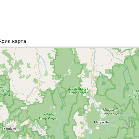
Крик карта
писок городов