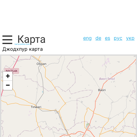
eng
de
es
рус
укр
Джодхпур карта
Индия, список городов
+
−