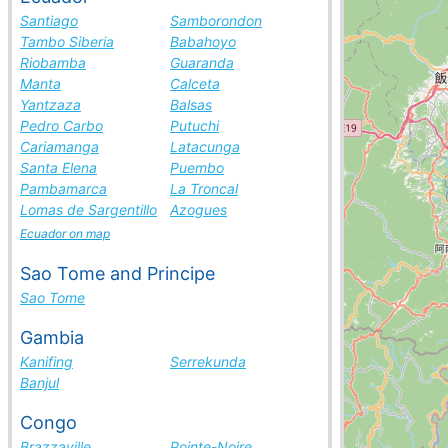
Santiago
Samborondon
Tambo Siberia
Babahoyo
Riobamba
Guaranda
Manta
Calceta
Yantzaza
Balsas
Pedro Carbo
Putuchi
Cariamanga
Latacunga
Santa Elena
Puembo
Pambamarca
La Troncal
Lomas de Sargentillo
Azogues
Ecuador on map
Sao Tome and Principe
Sao Tome
Gambia
Kanifing
Serrekunda
Banjul
Congo
Brazzaville
Pointe-Noire