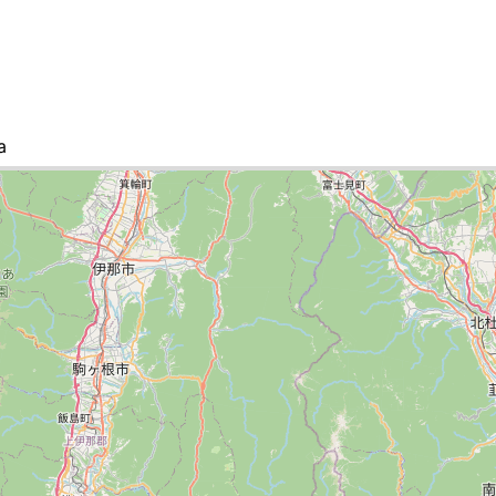
а
ок городов