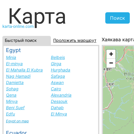
Хаякава карт
Быстрый поиск
Проложить маршрут
Япония, спис
Egypt
+
Minia
Belbeis
−
El-minya
Girga
El Mahalla El Kubra
Hurghada
Nag Hamadi
Safaga
Damietta
Aswan
Sohag
Cairo
Qena
Alexandria
Minya
Dessouk
Beni Suef
Dahab
Edfu
El Minya
Egypt on map
Ecuador