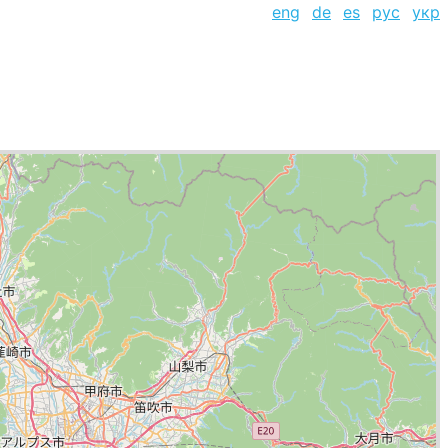
eng
de
es
рус
укр