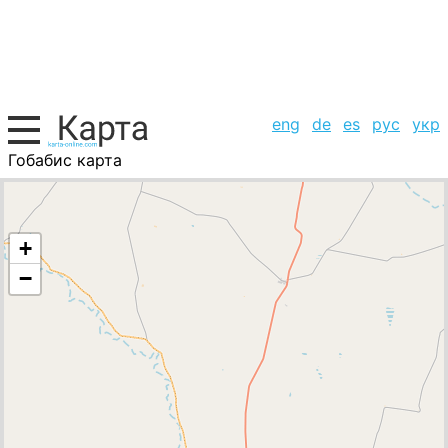
eng
de
es
рус
укр
Гобабис карта
Намибия, список городов
+
−