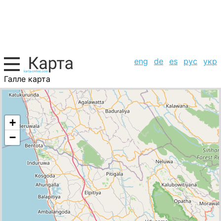
eng
de
es
рус
укр
Галле карта
Шри-Ланка, список городов
+
−